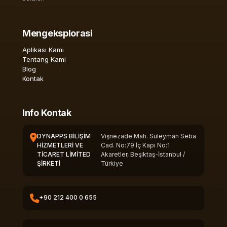
Mengeksplorasi
Aplikasi Kami
Tentang Kami
Blog
Kontak
Info Kontak
DYNAPPS BİLİŞİM
Vişnezade Mah. Süleyman Seba
HİZMETLERİ VE
Cad. No:79 İç Kapı No:1
TİCARET LİMİTED
Akaretler, Beşiktaş-İstanbul /
ŞİRKETİ
Türkiye
+90 212 400 0 655