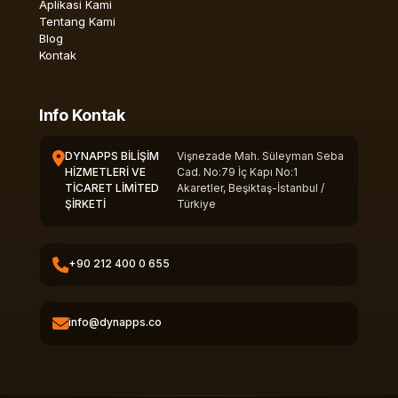
Aplikasi Kami
Tentang Kami
Blog
Kontak
Info Kontak
DYNAPPS BİLİŞİM
Vişnezade Mah. Süleyman Seba
HİZMETLERİ VE
Cad. No:79 İç Kapı No:1
TİCARET LİMİTED
Akaretler, Beşiktaş-İstanbul /
ŞİRKETİ
Türkiye
+90 212 400 0 655
info@dynapps.co