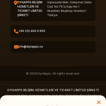
DYNAPPS BİLİŞİM
Vişnezade Mah. Süleyman Seba
HİZMETLERİ VE
Cad. No:79 İç Kapı No:1
TİCARET LİMİTED
Akaretler, Beşiktaş-İstanbul /
ŞİRKETİ
Türkiye
+90 212 400 0 655
info@dynapps.co
© 2026 DynApps. All rights reserved.
DYNAPPS BİLİŞİM HİZMETLERİ VE TİCARET LİMİTED ŞİRKETİ
Vişnezade Mah. Süleyman Seba Cad. No: 79 İç Kapı No: 1 Beşiktaş/
İstanbul
+90 212 400 0655
·
dynapps.co