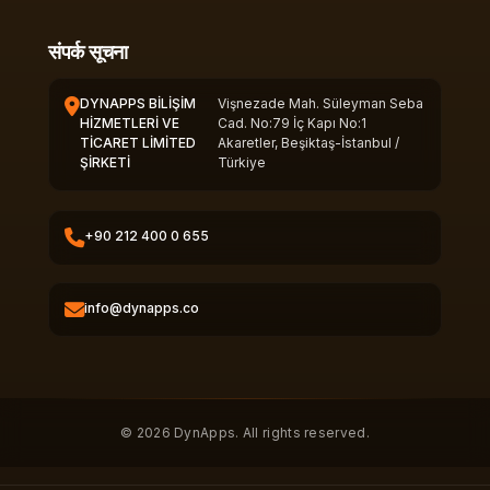
संपर्क सूचना
DYNAPPS BİLİŞİM
Vişnezade Mah. Süleyman Seba
HİZMETLERİ VE
Cad. No:79 İç Kapı No:1
TİCARET LİMİTED
Akaretler, Beşiktaş-İstanbul /
ŞİRKETİ
Türkiye
+90 212 400 0 655
info@dynapps.co
© 2026 DynApps. All rights reserved.