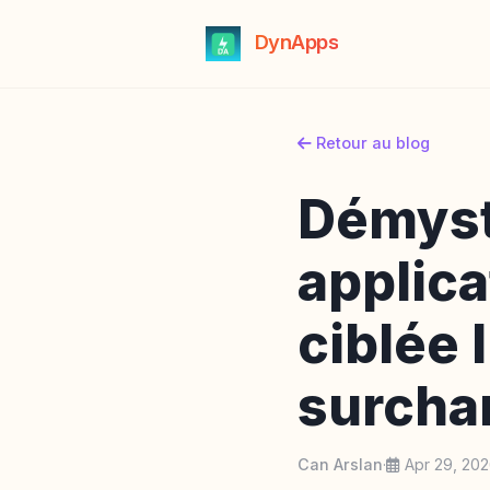
DynApps
Retour au blog
Démyst
applica
ciblée 
surcha
Can Arslan
·
Apr 29, 20