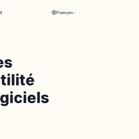
t
Français
es
tilité
giciels