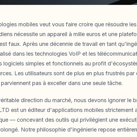
ologies mobiles veut vous faire croire que résoudre le
ens nécessite un appareil à mille euros et une platefor
st faux. Après une décennie de travail en tant qu'ingé
isé dans les technologies VoIP et les télécommunicatio
 logiciels simples et fonctionnels au profit d'écosyst
es. Les utilisateurs sont de plus en plus frustrés par d
e parviennent pas à exceller dans une seule tâche.
ritable direction du marché, nous devons ignorer le b
D est un éditeur d'applications mobiles strictement ax
nique — concevant des outils qui privilégient une exécut
longé. Notre philosophie d'ingénierie repose entière