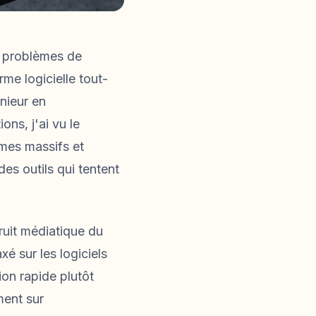
s problèmes de
me logicielle tout-
nieur en
ns, j'ai vu le
èmes massifs et
es outils qui tentent
ruit médiatique du
é sur les logiciels
ion rapide plutôt
ment sur