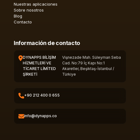
Nuestras aplicaciones
Sobre nosotros
Blog
Contacto
Información de contacto
DYNAPPS BİLİŞİM
Vişnezade Mah. Süleyman Seba
HİZMETLERİ VE
Cad. No:79 İç Kapı No:1
TİCARET LİMİTED
Akaretler, Beşiktaş-İstanbul /
ŞİRKETİ
Türkiye
+90 212 400 0 655
info@dynapps.co