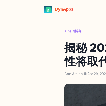
DynApps
返回博客
揭秘 2
性将取
Can Arslan
·
Apr 29, 20