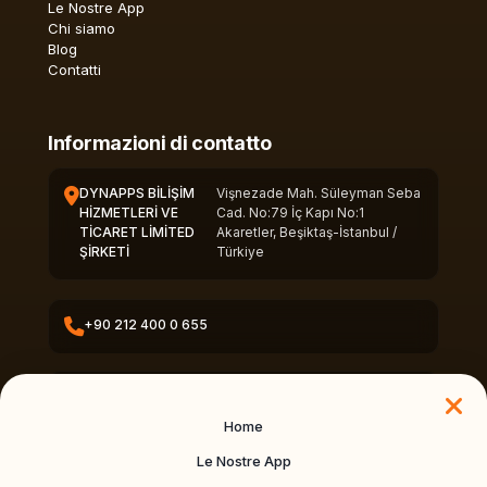
Le Nostre App
Chi siamo
Blog
Contatti
Informazioni di contatto
DYNAPPS BİLİŞİM
Vişnezade Mah. Süleyman Seba
HİZMETLERİ VE
Cad. No:79 İç Kapı No:1
TİCARET LİMİTED
Akaretler, Beşiktaş-İstanbul /
ŞİRKETİ
Türkiye
+90 212 400 0 655
info@dynapps.co
Home
Le Nostre App