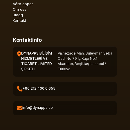
Våra appar
Om oss
Blogg
Kontakt
Kontaktinfo
DYNAPPS BİLİŞİM
Vişnezade Mah. Süleyman Seba
HİZMETLERİ VE
Cad. No:79 İç Kapı No:1
TİCARET LİMİTED
Akaretler, Beşiktaş-İstanbul /
ŞİRKETİ
Türkiye
+90 212 400 0 655
info@dynapps.co