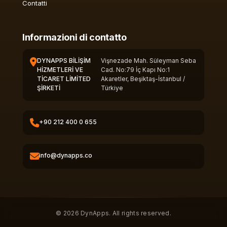
Contatti
Informazioni di contatto
DYNAPPS BİLİŞİM
Vişnezade Mah. Süleyman Seba
HİZMETLERİ VE
Cad. No:79 İç Kapı No:1
TİCARET LİMİTED
Akaretler, Beşiktaş-İstanbul /
ŞİRKETİ
Türkiye
+90 212 400 0 655
info@dynapps.co
© 2026 DynApps. All rights reserved.