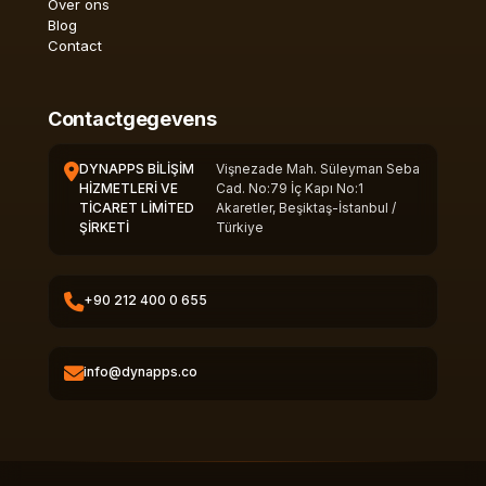
Over ons
Blog
Contact
Contactgegevens
DYNAPPS BİLİŞİM
Vişnezade Mah. Süleyman Seba
HİZMETLERİ VE
Cad. No:79 İç Kapı No:1
TİCARET LİMİTED
Akaretler, Beşiktaş-İstanbul /
ŞİRKETİ
Türkiye
+90 212 400 0 655
info@dynapps.co