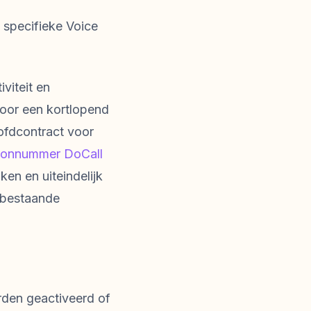
n specifieke Voice
viteit en
voor een kortlopend
oofdcontract voor
oonnummer DoCall
ken en uiteindelijk
w bestaande
den geactiveerd of