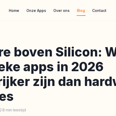
Home
Onze Apps
Over ons
Blog
Contact
re boven Silicon: 
eke apps in 2026
ijker zijn dan har
es
8 min leestijd