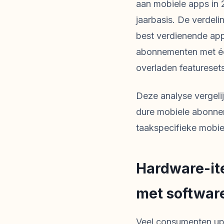
aan mobiele apps in 
jaarbasis. De verdel
best verdienende app
abonnementen met één 
overladen featuresets
Deze analyse vergeli
dure mobiele abonnem
taakspecifieke mobiel
Hardware-ite
met software
Veel consumenten upg