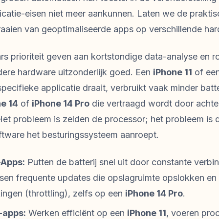
tie-eisen niet meer aankunnen. Laten we de praktisc
draaien van geoptimaliseerde apps op verschillende ha
s prioriteit geven aan kortstondige data-analyse en r
udere hardware uitzonderlijk goed. Een
iPhone 11
of ee
pecifieke applicatie draait, verbruikt vaak minder batte
e 14
of
iPhone 14 Pro
die vertraagd wordt door acht
et probleem is zelden de processor; het probleem is d
tware het besturingssysteem aanroept.
Apps:
Putten de batterij snel uit door constante verb
isen frequente updates die opslagruimte opslokken en
ngen (throttling), zelfs op een
iPhone 14 Pro
.
-apps:
Werken efficiënt op een
iPhone 11
, voeren pro