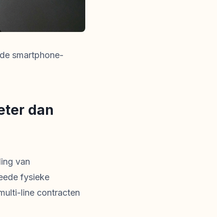
ende smartphone-
eter dan
ding van
eede fysieke
ulti-line contracten