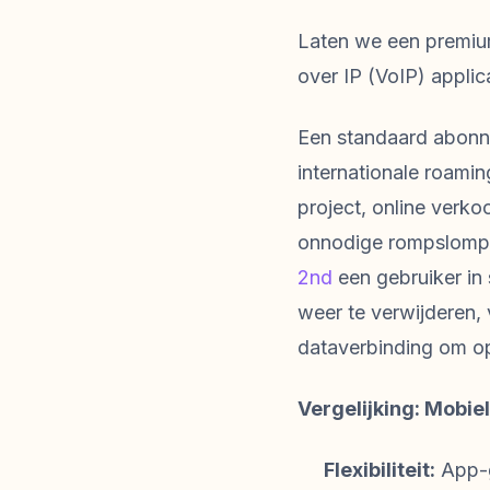
Laten we een premiu
over IP (VoIP) applica
Een standaard abon
internationale roamin
project, online verko
onnodige rompslomp.
2nd
een gebruiker in 
weer te verwijderen,
dataverbinding om op
Vergelijking: Mobie
Flexibiliteit:
App-g