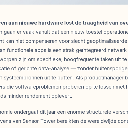
ven aan nieuwe hardware lost de traagheid van ov
gaan er vaak vanuit dat een nieuw toestel operatione
ht kan niet compenseren voor slecht geoptimaliseerde 
n functionele apps is een strak geïntegreerd netwerk
worpen zijn om specifieke, hoogfrequente taken uit t
tie of gerichte data-analyse — zonder buitensporig
of systeembronnen uit te putten. Als productmanager b
ers die softwareproblemen proberen op te lossen met
eeds minder rendement oplevert.
mie ondergaat dit jaar een enorme structurele versch
vens van Sensor Tower bereikten de wereldwijde co