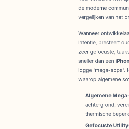
de moderne communica
vergelijken van het 
Wanneer ontwikkelaar
latentie, presteert o
zeer gefocuste, taaks
sneller dan een
iPhon
logge 'mega-apps'. H
waarop algemene sof
Algemene Mega-
achtergrond, vere
thermische beperki
Gefocuste Utility