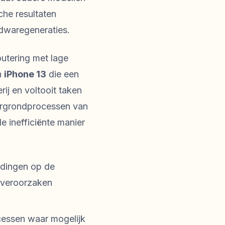
he resultaten
rdwaregeneraties.
outering met lage
n
iPhone 13
die een
rij en voltooit taken
ergrondprocessen van
e inefficiënte manier
indingen op de
 veroorzaken
cessen waar mogelijk