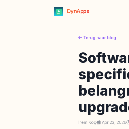
DynApps
Terug naar blog
Softwa
specifi
belangr
upgrad
İrem Koç
·
Apr 23, 2026