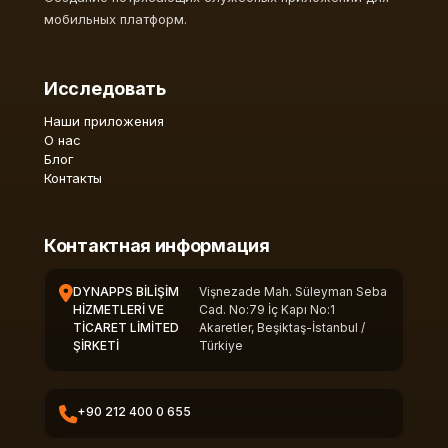
мобильных платформ.
Исследовать
Наши приложения
О нас
Блог
Контакты
Контактная информация
DYNAPPS BİLİŞİM
Vişnezade Mah. Süleyman Seba
HİZMETLERİ VE
Cad. No:79 İç Kapı No:1
TİCARET LİMİTED
Akaretler, Beşiktaş-İstanbul /
ŞİRKETİ
Türkiye
+90 212 400 0 655