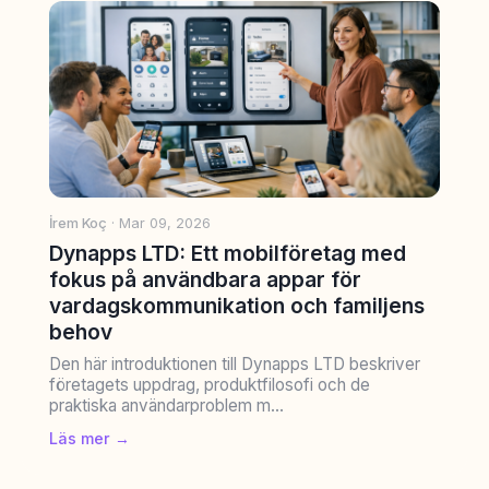
İrem Koç
· Mar 09, 2026
Dynapps LTD: Ett mobilföretag med
fokus på användbara appar för
vardagskommunikation och familjens
behov
Den här introduktionen till Dynapps LTD beskriver
företagets uppdrag, produktfilosofi och de
praktiska användarproblem m...
Läs mer →