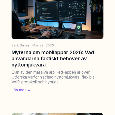
Berk Güneş
· Mar 29, 2026
Myterna om mobilappar 2026: Vad
användarna faktiskt behöver av
nyttomjukvara
Eran av den massiva allt-i-ett-appen är över.
Utforska varför nischad nyttomjukvara, flexibla
VoIP-protokoll och hybrida...
Läs mer →