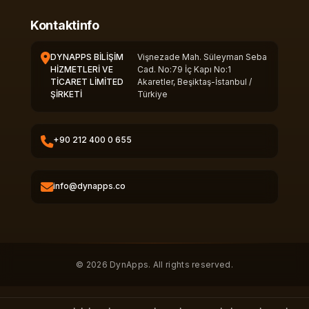
Kontaktinfo
DYNAPPS BİLİŞİM
Vişnezade Mah. Süleyman Seba
HİZMETLERİ VE
Cad. No:79 İç Kapı No:1
TİCARET LİMİTED
Akaretler, Beşiktaş-İstanbul /
ŞİRKETİ
Türkiye
+90 212 400 0 655
info@dynapps.co
© 2026 DynApps. All rights reserved.