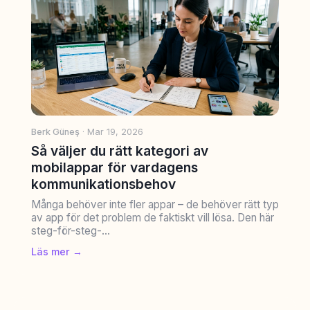
Berk Güneş
· Mar 19, 2026
Så väljer du rätt kategori av
mobilappar för vardagens
kommunikationsbehov
Många behöver inte fler appar – de behöver rätt typ
av app för det problem de faktiskt vill lösa. Den här
steg-för-steg-...
Läs mer →