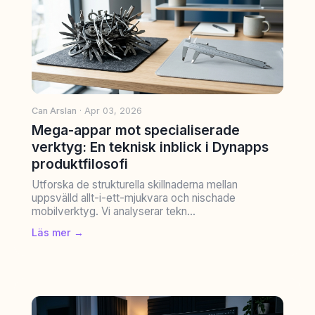
Can Arslan
· Apr 03, 2026
Mega-appar mot specialiserade
verktyg: En teknisk inblick i Dynapps
produktfilosofi
Utforska de strukturella skillnaderna mellan
uppsvälld allt-i-ett-mjukvara och nischade
mobilverktyg. Vi analyserar tekn...
Läs mer →