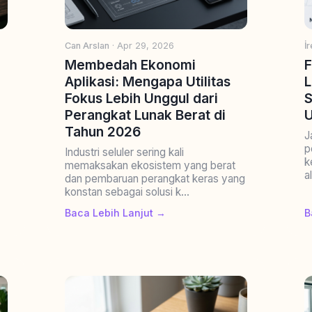
Can Arslan
· Apr 29, 2026
İ
Membedah Ekonomi
F
Aplikasi: Mengapa Utilitas
L
Fokus Lebih Unggul dari
S
Perangkat Lunak Berat di
U
Tahun 2026
J
p
Industri seluler sering kali
k
memaksakan ekosistem yang berat
a
dan pembaruan perangkat keras yang
konstan sebagai solusi k...
Baca Lebih Lanjut →
B