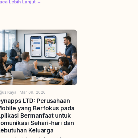
aca Lebih Lanjut →
ğuz Kaya
· Mar 09, 2026
ynapps LTD: Perusahaan
obile yang Berfokus pada
plikasi Bermanfaat untuk
omunikasi Sehari-hari dan
ebutuhan Keluarga