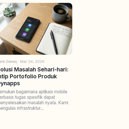
erk Güneş
· Mar 24, 2026
olusi Masalah Sehari-hari:
ntip Portofolio Produk
Dynapps
emukan bagaimana aplikasi mobile
erbasis tugas spesifik dapat
enyelesaikan masalah nyata. Kami
engulas infrastruktur...