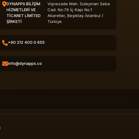
DYNAPPS BİLİŞİM
Vişnezade Mah. Süleyman Seba
HİZMETLERİ VE
Cad. No:79 İç Kapı No:1
TİCARET LİMİTED
Akaretler, Beşiktaş-İstanbul /
ŞİRKETİ
Türkiye
+90 212 400 0 655
info@dynapps.co
l