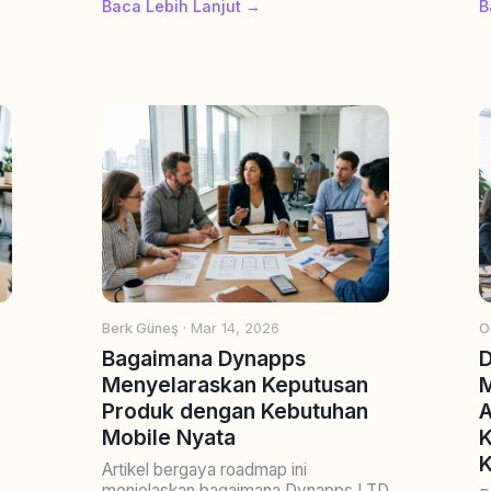
Baca Lebih Lanjut →
B
Berk Güneş
· Mar 14, 2026
O
Bagaimana Dynapps
D
Menyelaraskan Keputusan
M
Produk dengan Kebutuhan
A
Mobile Nyata
K
K
Artikel bergaya roadmap ini
menjelaskan bagaimana Dynapps LTD