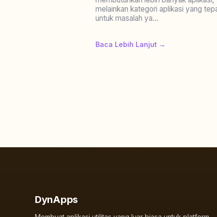
melainkan kategori aplikasi yang tep
untuk masalah ya...
Baca Lebih Lanjut →
DynApps
Membuat aplikasi utilitas yang luar biasa untuk platform