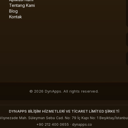
Tentang Kami
Blog
Kontak
© 2026 DynApps. All rights reserved.
DYNAPPS BİLİŞİM HİZMETLERİ VE TİCARET LİMİTED ŞİRKETİ
Vişnezade Mah. Süleyman Seba Cad. No: 79 İç Kapı No: 1 Beşiktaş/İstanbu
+90 212 400 0655
·
dynapps.co