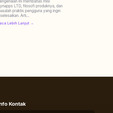
engenalan ini membahas misi
ynapps LTD, filosofi produknya, dan
asalah praktis pengguna yang ingin
iselesaikan. Arti...
aca Lebih Lanjut →
Info Kontak