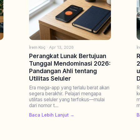
İrem Koç
· Apr 13, 2026
İ
Perangkat Lunak Bertujuan
R
Tunggal Mendominasi 2026:
2
Pandangan Ahli tentang
u
Utilitas Seluler
.
Era mega-app yang terlalu berat akan
R
segera berakhir. Pelajari mengapa
k
utilitas seluler yang terfokus—mulai
m
dari nomor t...
m
Baca Lebih Lanjut →
B