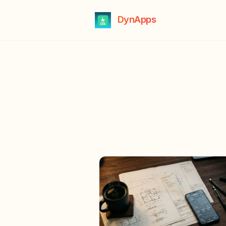
DynApps