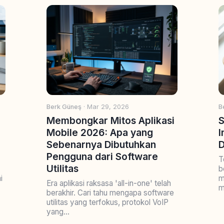
Berk Güneş
· Mar 29, 2026
B
Membongkar Mitos Aplikasi
S
Mobile 2026: Apa yang
I
Sebenarnya Dibutuhkan
Pengguna dari Software
T
Utilitas
b
i
m
Era aplikasi raksasa 'all-in-one' telah
m
berakhir. Cari tahu mengapa software
utilitas yang terfokus, protokol VoIP
yang...