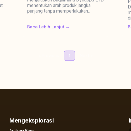
P
at
menentukan arah produk jangka
D
panjang tanpa memperlakukan...
m
d
Baca Lebih Lanjut →
B
« Previous
Next »
1
Mengeksplorasi
Aplikasi Kami