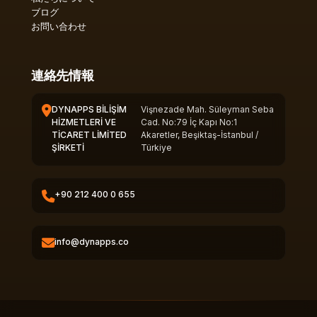
ブログ
お問い合わせ
連絡先情報
DYNAPPS BİLİŞİM
Vişnezade Mah. Süleyman Seba
HİZMETLERİ VE
Cad. No:79 İç Kapı No:1
TİCARET LİMİTED
Akaretler, Beşiktaş-İstanbul /
ŞİRKETİ
Türkiye
+90 212 400 0 655
info@dynapps.co