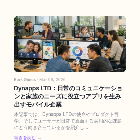
Berk Güneş
· Mar 09, 2026
Dynapps LTD：日常のコミュニケーショ
ンと家族のニーズに役立つアプリを生み
出すモバイル企業
本記事では、Dynapps LTDの使命やプロダクト哲
学、そしてユーザーが日常で直面する実用的な課題
にどう向き合っているかを紹介し...
続きを読む →