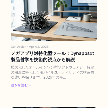
Can Arslan
· Apr 03, 2026
メガアプリ対特化型ツール：Dynappsの
製品哲学を技術的視点から解説
肥大化したオールインワン型ソフトウェアと、特定
の用途に特化したモバイルユーティリティの構造的
な違いを探ります。2026年のモ...
続きを読む →