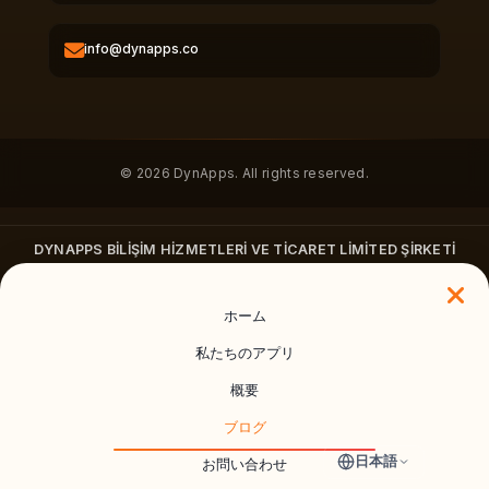
info@dynapps.co
© 2026 DynApps. All rights reserved.
DYNAPPS BİLİŞİM HİZMETLERİ VE TİCARET LİMİTED ŞİRKETİ
Vişnezade Mah. Süleyman Seba Cad. No: 79 İç Kapı No: 1 Beşiktaş/
İstanbul
ホーム
+90 212 400 0655
·
dynapps.co
私たちのアプリ
概要
ブログ
DynApps
日本語
お問い合わせ