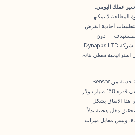
سير عملك اليومي.
المعالجة لا يمكنها
تطبيقات أحادية الغرض
ت المستهدف — دون
استهلاك انتباه المستخدم بشكل مفرط أو استنزاف موارد الجهاز. بصفتي مدير منتج في شركة Dynapps LTD،
استراتيجية تعطي نتائج
يشهد اقتصاد تطبيقات الهاتف المحمول تحولاً هيكلياً هائلاً هذا العام. ووفقاً لبيانات صناعية حديثة من Sensor
Tower، وصل إنفاق المستهلكين العالمي على تطبيقات الأجهزة المحمولة إلى رقم قياسي قدره 150 مليار دولار
تغير توزيع هذا الإنفاق بشكل
 نماذج تحقيق دخل هجينة بدلاً
دة، وليس مقابل ميزات