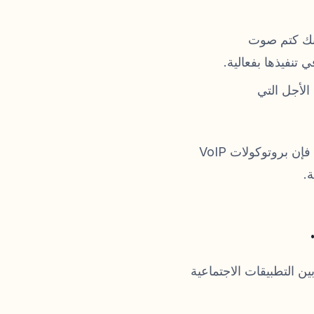
نك كتم صوت
تنفيذها بفعالية.
ينة قصيرة الأجل التي
كما أشار زميلي بيرك غونيش عند تفنيد خرافات تطبيقات الأجهزة المحمولة لعام 2026، فإن بروتوكولات VoIP
ن التطبيقات الاجتماعية