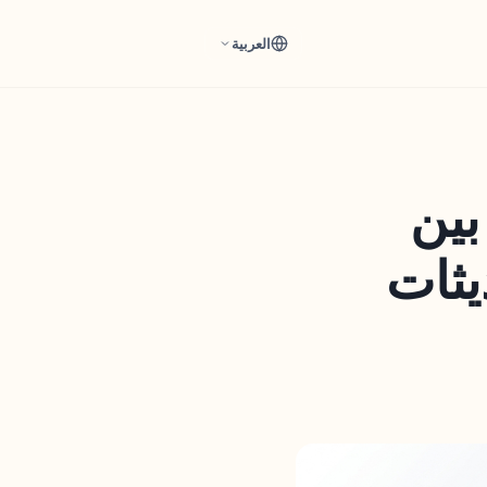
العربية
بين
يثات