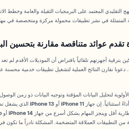
نهج التقليدي المعتمد على البرمجيات الثقيلة والعامة وخطط الاتص
يثة المتمثلة في نشر تطبيقات محمولة مركزة ومتخصصة في مهام
 تقدم عوائد متناقصة مقارنة بتحسين ال
ن بترقية أجهزتهم تلقائياً بافتراض أن الموديلات الأقدم لم تعد 
. دعونا نقارن النتائج العملية لتشغيل تطبيقات خدمية محسنة ع
ولوية لتحليل البيانات المؤقتة وتوجيه البيانات ذو زمن الوصو
ءً استثنائياً. إن جهاز
iPhone 11
أو
iPhone 13
الذي يشغل تطبي
ك بطارية أقل وينجز المهام بشكل أسرع من جهاز
iPhone 14
أو
o
ية من التطبيقات العملاقة المتضخمة. المشكلة نادراً ما تكون ف