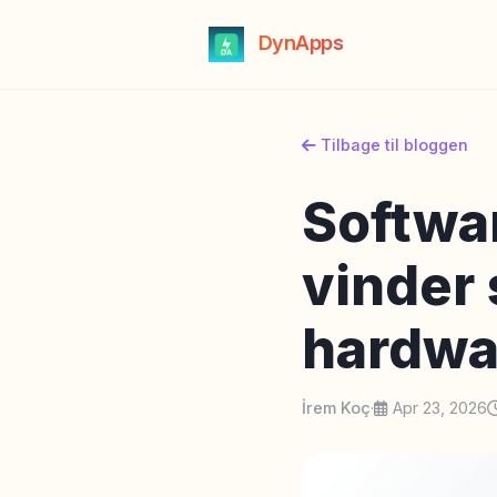
DynApps
Tilbage til bloggen
Softwar
vinder 
hardwa
İrem Koç
·
Apr 23, 2026