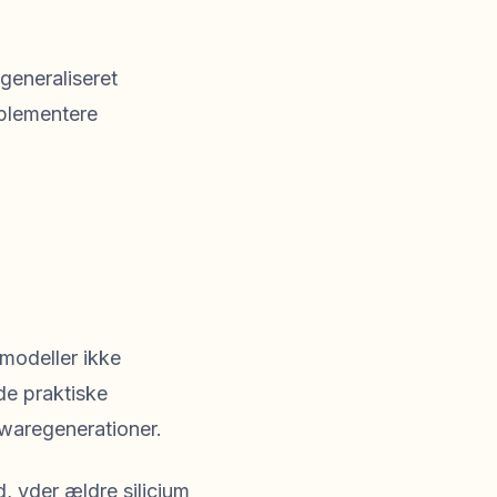
generaliseret
plementere
modeller ikke
e praktiske
dwaregenerationer.
d, yder ældre silicium