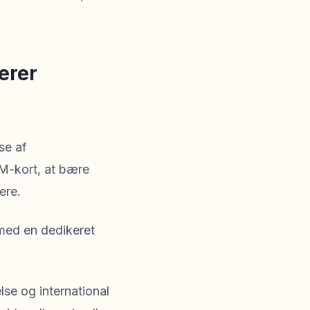
erer
se af
IM-kort, at bære
ere.
 med en dedikeret
se og international