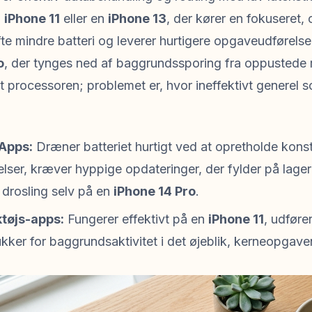
n
iPhone 11
eller en
iPhone 13
, der kører en fokuseret,
fte mindre batteri og leverer hurtigere opgaveudførels
o
, der tynges ned af baggrundssporing fra oppustede
 processoren; problemet er, hvor ineffektivt generel 
Apps:
Dræner batteriet hurtigt ved at opretholde kons
lser, kræver hyppige opdateringer, der fylder på lage
 drosling selv på en
iPhone 14 Pro
.
tøjs-apps:
Fungerer effektivt på en
iPhone 11
, udføre
ukker for baggrundsaktivitet i det øjeblik, kerneopgaven