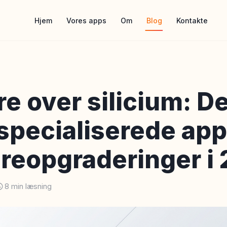
Hjem
Vores apps
Om
Blog
Kontakte
e over silicium: De
specialiserede app
reopgraderinger i
8 min læsning