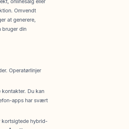
ekt, onlinesalg eller
riktion. Omvendt
er at generere,
n bruger din
er. Operatørlinjer
e kontakter. Du kan
elefon-apps har svært
r kortsigtede hybrid-