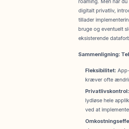
roaming. Men når du ha
digitalt privatliv, i
tillader implementeri
bruge og eventuelt sl
eksisterende dataforbi
Sammenligning: Tel
Fleksibilitet:
App-b
kræver ofte ændrin
Privatlivskontrol:
lydløse hele appli
ved at implementer
Omkostningseffek