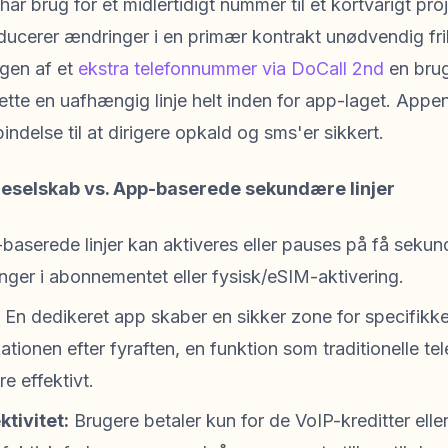
r brug for et midlertidigt nummer til et kortvarigt proj
ntroducerer ændringer i en primær kontrakt unødvendig f
ngen af et
ekstra telefonnummer via DoCall 2nd
en brug
ette en uafhængig linje helt inden for app-laget. Appe
ndelse til at dirigere opkald og sms'er sikkert.
eselskab vs. App-baserede sekundære linjer
aserede linjer kan aktiveres eller pauses på få sekund
ger i abonnementet eller fysisk/eSIM-aktivering.
En dedikeret app skaber en sikker zone for specifikk
kationen efter fyraften, en funktion som traditionelle t
e effektivt.
tivitet:
Brugere betaler kun for de VoIP-kreditter elle