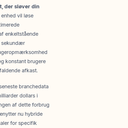
, der sløver din
 enhed vil løse
ptimerede
 af enkeltstående
om sekundær
 brugeropmærksomhed
eg konstant brugere
faldende afkast.
e seneste branchedata
iarder dollars i
ingen af dette forbrug
enytter nu hybride
ler for specifik