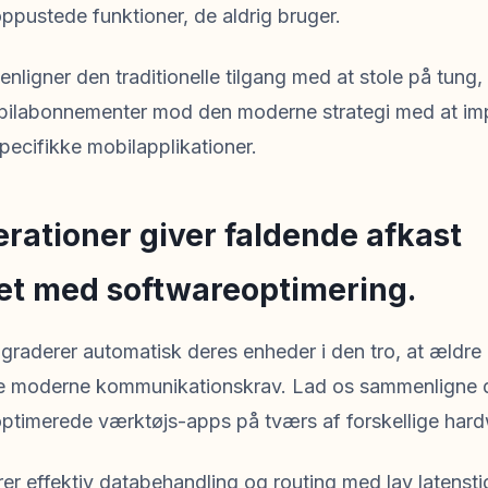
oppustede funktioner, de aldrig bruger.
igner den traditionelle tilgang med at stole på tung, 
bilabonnementer mod den moderne strategi med at im
ecifikke mobilapplikationer.
rationer giver faldende afkast
t med softwareoptimering.
raderer automatisk deres enheder i den tro, at ældre 
e moderne kommunikationskrav. Lad os sammenligne d
 optimerede værktøjs-apps på tværs af forskellige har
erer effektiv databehandling og routing med lav latensti