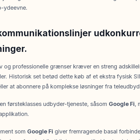
pp-ydeevne.
kommunikationslinjer udkonkurr
inger.
iv og professionelle grænser kræver en streng adskillel
. Historisk set betød dette køb af et ekstra fysisk S
eller at abonnere på komplekse løsninger fra teleudbyd
en førsteklasses udbyder-tjeneste, såsom
Google Fi
,
applikation.
nement som
Google Fi
giver fremragende basal forbindel