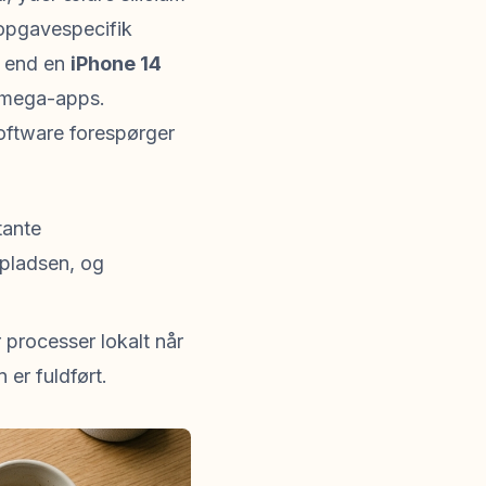
 opgavespecifik
e end en
iPhone 14
 mega-apps.
software forespørger
tante
rpladsen, og
r processer lokalt når
 er fuldført.