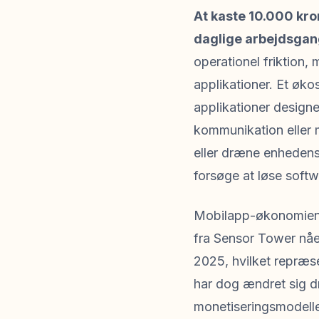
At kaste 10.000 kro
daglige arbejdsgan
operationel friktion,
applikationer. Et øko
applikationer design
kommunikation eller
eller dræne enheden
forsøge at løse soft
Mobilapp-økonomien g
fra Sensor Tower nåed
2025, hvilket repræsen
har dog ændret sig d
monetiseringsmodeller