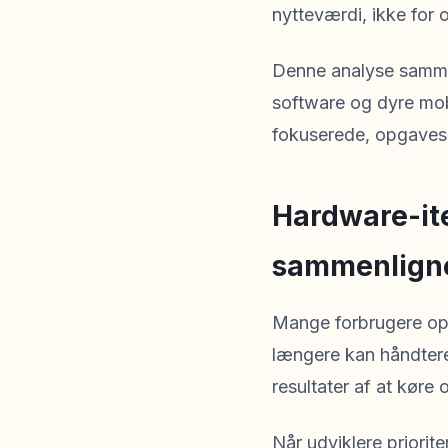
nytteværdi, ikke for 
Denne analyse sammenl
software og dyre mo
fokuserede, opgavesp
Hardware-ite
sammenligne
Mange forbrugere opg
længere kan håndter
resultater af at køre
Når udviklere priorit