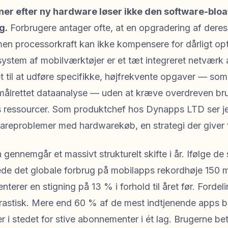
ner efter ny hardware løser ikke den software-bloat
g.
Forbrugere antager ofte, at en opgradering af deres
 men processorkraft kan ikke kompensere for dårligt o
system af mobilværktøjer er et tæt integreret netværk
et til at udføre specifikke, højfrekvente opgaver — s
 målrettet dataanalyse — uden at kræve overdreven
s ressourcer. Som produktchef hos Dynapps LTD ser j
wareproblemer med hardwarekøb, en strategi der giver 
ennemgår et massivt strukturelt skifte i år. Ifølge d
e det globale forbrug på mobilapps rekordhøje 150 mill
terer en stigning på 13 % i forhold til året før. Fordel
rastisk. Mere end 60 % af de mest indtjenende apps b
 i stedet for stive abonnementer i ét lag. Brugerne beta