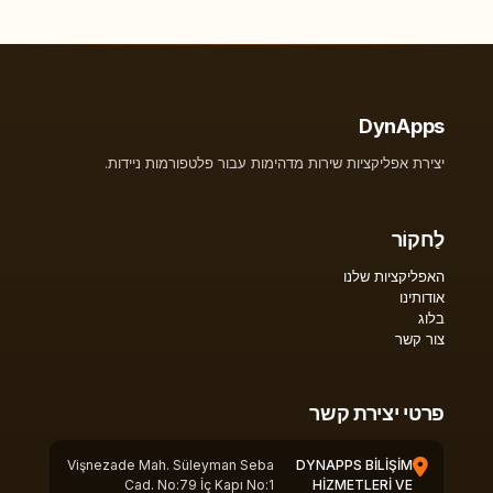
DynApps
יצירת אפליקציות שירות מדהימות עבור פלטפורמות ניידות.
לַחקוֹר
האפליקציות שלנו
אודותינו
בלוג
צור קשר
פרטי יצירת קשר
Vişnezade Mah. Süleyman Seba
DYNAPPS BİLİŞİM
Cad. No:79 İç Kapı No:1
HİZMETLERİ VE