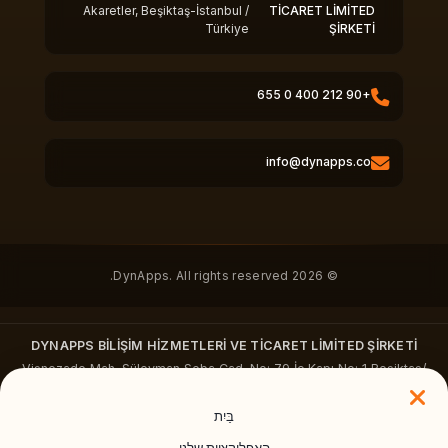
Akaretler, Beşiktaş-İstanbul /
TİCARET LİMİTED
Türkiye
ŞİRKETİ
+90 212 400 0 655
info@dynapps.co
© 2026 DynApps. All rights reserved.
DYNAPPS BİLİŞİM HİZMETLERİ VE TİCARET LİMİTED ŞİRKETİ
Vişnezade Mah. Süleyman Seba Cad. No: 79 İç Kapı No: 1 Beşiktaş/
İstanbul
dynapps.co
·
+90 212 400 0655
בַּיִת