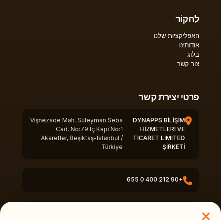
לַחקוֹר
האפליקציות שלנו
אודותינו
בלוג
צור קשר
פרטי יצירת קשר
Vişnezade Mah. Süleyman Seba
DYNAPPS BİLİŞİM
Cad. No:79 İç Kapı No:1
HİZMETLERİ VE
Akaretler, Beşiktaş-İstanbul /
TİCARET LİMİTED
Türkiye
ŞİRKETİ
+90 212 400 0 655
info@dynapps.co