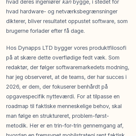
hvad deres ingeniører
kan
bygge, i stedet for
hvad hardware- og netværksbegrænsninger
dikterer, bliver resultatet oppustet software, som
brugerne forlader efter få dage.
Hos Dynapps LTD bygger vores produktfilosofi
på at skære dette overflødige fedt væk. Som
redaktør, der følger softwaremarkedets modning,
har jeg observeret, at de teams, der har succes i
2026, er dem, der fokuserer benhårdt på
opgavespecifik nytteværdi. For at tilpasse en
roadmap til faktiske menneskelige behov, skal
man følge en struktureret, problem-først-
metodik. Her er en trin-for-trin gennemgang af,
hvordan en fremsynet mobilstrategi rent faktisk