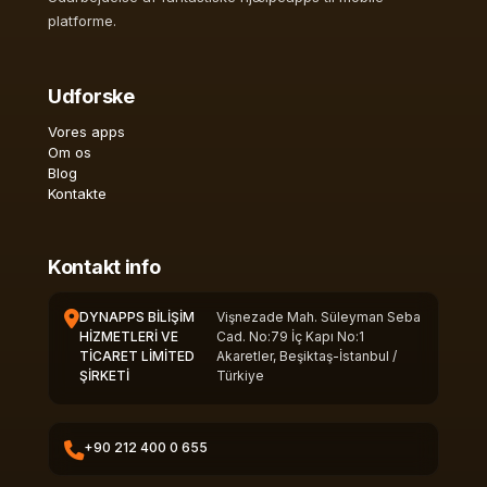
platforme.
Udforske
Vores apps
Om os
Blog
Kontakte
Kontakt info
DYNAPPS BİLİŞİM
Vişnezade Mah. Süleyman Seba
HİZMETLERİ VE
Cad. No:79 İç Kapı No:1
TİCARET LİMİTED
Akaretler, Beşiktaş-İstanbul /
ŞİRKETİ
Türkiye
+90 212 400 0 655