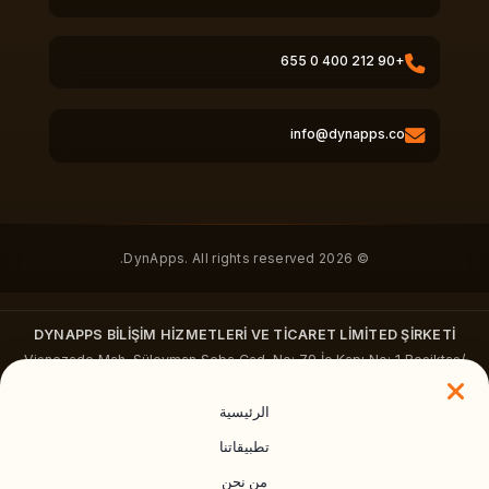
+90 212 400 0 655
info@dynapps.co
© 2026 DynApps. All rights reserved.
DYNAPPS BİLİŞİM HİZMETLERİ VE TİCARET LİMİTED ŞİRKETİ
Vişnezade Mah. Süleyman Seba Cad. No: 79 İç Kapı No: 1 Beşiktaş/
İstanbul
dynapps.co
·
+90 212 400 0655
الرئيسية
تطبيقاتنا
من نحن