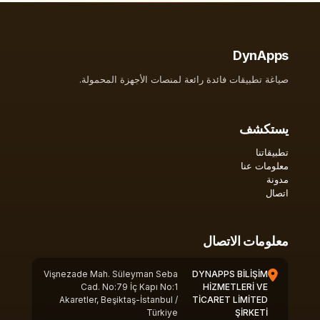
DynApps
صياغة تطبيقات فائدة رائعة لمنصات الأجهزة المحمولة.
يستكشف
تطبيقاتنا
معلومات عنا
مدونة
اتصال
معلومات الاتصال
Vişnezade Mah. Süleyman Seba
DYNAPPS BİLİŞİM
Cad. No:79 İç Kapı No:1
HİZMETLERİ VE
Akaretler, Beşiktaş-İstanbul /
TİCARET LİMİTED
Türkiye
ŞİRKETİ