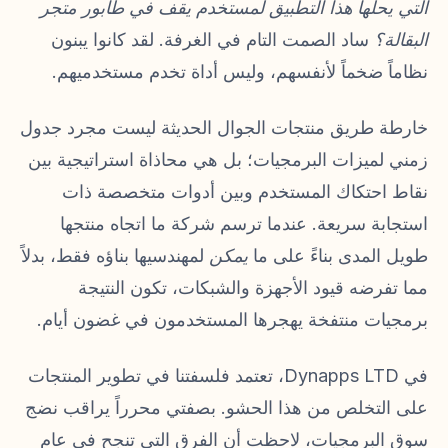
التي يحلها هذا التطبيق لمستخدم يقف في طابور متجر
البقالة؟
ساد الصمت التام في الغرفة. لقد كانوا يبنون
نظاماً ضخماً لأنفسهم، وليس أداة تخدم مستخدميهم.
خارطة طريق منتجات الجوال الحديثة ليست مجرد جدول
زمني لميزات البرمجيات؛ بل هي محاذاة استراتيجية بين
نقاط احتكاك المستخدم وبين أدوات متخصصة ذات
استجابة سريعة. عندما ترسم شركة ما اتجاه منتجها
طويل المدى بناءً على ما
يمكن
لمهندسيها بناؤه فقط، بدلاً
مما تفرضه قيود الأجهزة والشبكات، تكون النتيجة
برمجيات منتفخة يهجرها المستخدمون في غضون أيام.
في Dynapps LTD، تعتمد فلسفتنا في تطوير المنتجات
على التخلص من هذا الحشو. بصفتي محرراً يراقب نضج
سوق البرمجيات، لاحظت أن الفرق التي تنجح في عام