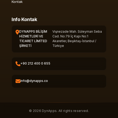
Kontak
Info Kontak
DYNAPPS BİLİŞİM
Vişnezade Mah. Süleyman Seba
HİZMETLERİ VE
Cad. No:79 İç Kapı No:1
TİCARET LİMİTED
Akaretler, Beşiktaş-İstanbul /
ŞİRKETİ
Türkiye
+90 212 400 0 655
info@dynapps.co
© 2026 DynApps. All rights reserved.