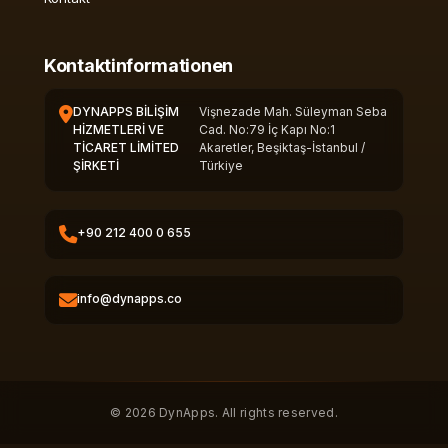
Kontaktinformationen
DYNAPPS BİLİŞİM
Vişnezade Mah. Süleyman Seba
HİZMETLERİ VE
Cad. No:79 İç Kapı No:1
TİCARET LİMİTED
Akaretler, Beşiktaş-İstanbul /
ŞİRKETİ
Türkiye
+90 212 400 0 655
info@dynapps.co
© 2026 DynApps. All rights reserved.