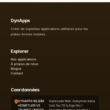
DynApps
Créer de superbes applications utilitaires pour les
plates-formes mobiles.
Explorer
Nos applications
À propos de nous
Blogue
Contact
Coordonnées
DYNAPPS BİLİŞİM
Vişnezade Mah. Süleyman Seba
HİZMETLERİ VE
Cad. No:79 İç Kapı No:1
TİCARET LİMİTED
Akaretler, Beşiktaş-İstanbul /