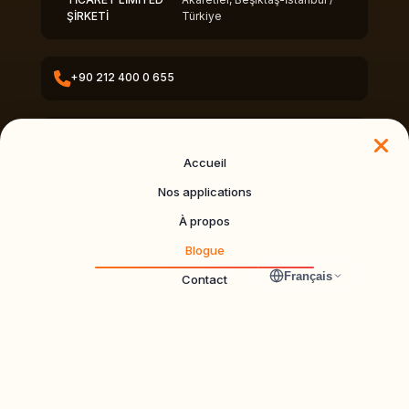
ŞİRKETİ
Türkiye
+90 212 400 0 655
info@dynapps.co
Accueil
Nos applications
À propos
© 2026 DynApps. All rights reserved.
Blogue
DynApps
Français
Contact
DYNAPPS BİLİŞİM HİZMETLERİ VE TİCARET LİMİTED ŞİRKETİ
Vişnezade Mah. Süleyman Seba Cad. No: 79 İç Kapı No: 1 Beşiktaş/
İstanbul
+90 212 400 0655
·
dynapps.co