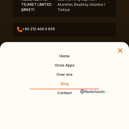
TİCARET LİMİTED
Akaretler, Beşiktaş-İstanbul /
ŞİRKETİ
Türkiye
+90 212 400 0 655
info@dynapps.co
Home
Onze Apps
Over ons
© 2026 DynApps. All rights reserved.
Blog
DynApps
Nederlands
Contact
DYNAPPS BİLİŞİM HİZMETLERİ VE TİCARET LİMİTED ŞİRKETİ
Vişnezade Mah. Süleyman Seba Cad. No: 79 İç Kapı No: 1 Beşiktaş/
İstanbul
+90 212 400 0655
·
dynapps.co