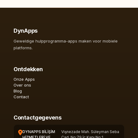
DynApps
Geweldige hulpprogramma-apps maken voor mobiele
platforms.
Ontdekken
Onze Apps
Over ons
Blog
Contact
Contactgegevens
DYNAPPS BİLİŞİM
Vişnezade Mah. Süleyman Seba
HİZMETLERİ VE
Cad. No:79 İç Kapı No:1