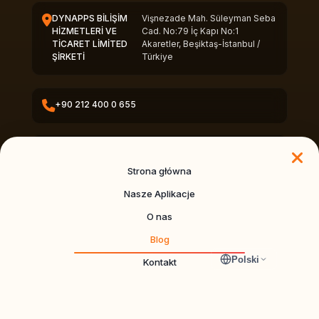
DYNAPPS BİLİŞİM
Vişnezade Mah. Süleyman Seba
HİZMETLERİ VE
Cad. No:79 İç Kapı No:1
TİCARET LİMİTED
Akaretler, Beşiktaş-İstanbul /
ŞİRKETİ
Türkiye
+90 212 400 0 655
info@dynapps.co
Strona główna
Nasze Aplikacje
O nas
© 2026 DynApps. All rights reserved.
Blog
DynApps
Polski
Kontakt
DYNAPPS BİLİŞİM HİZMETLERİ VE TİCARET LİMİTED ŞİRKETİ
Vişnezade Mah. Süleyman Seba Cad. No: 79 İç Kapı No: 1 Beşiktaş/
İstanbul