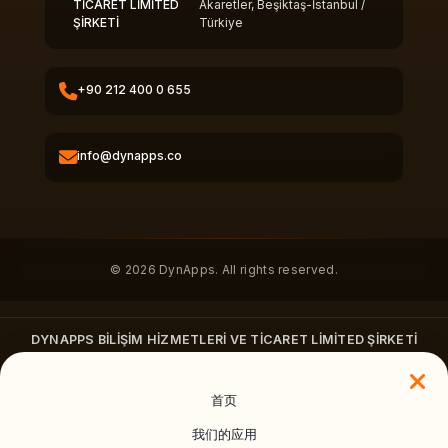
TİCARET LİMİTED
Akaretler, Beşiktaş-İstanbul /
ŞİRKETİ
Türkiye
+90 212 400 0 655
info@dynapps.co
© 2026 DynApps. All rights reserved.
DYNAPPS BİLİŞİM HİZMETLERİ VE TİCARET LİMİTED ŞİRKETİ
Vişnezade Mah. Süleyman Seba Cad. No: 79 İç Kapı No: 1 Beşiktaş/
İstanbul
首页
+90 212 400 0655
·
dynapps.co
我们的应用