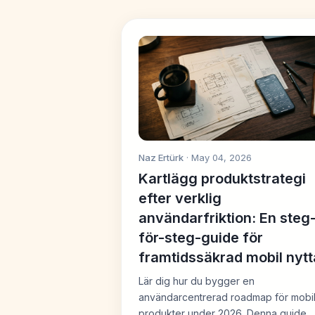
Naz Ertürk
· May 04, 2026
Kartlägg produktstrategi
efter verklig
användarfriktion: En steg
för-steg-guide för
framtidssäkrad mobil nytt
Lär dig hur du bygger en
användarcentrerad roadmap för mobi
produkter under 2026. Denna guide