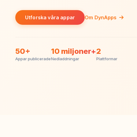
Utforska våra appar
Om DynApps
50+
10 miljoner+
2
Appar publicerade
Nedladdningar
Plattformar