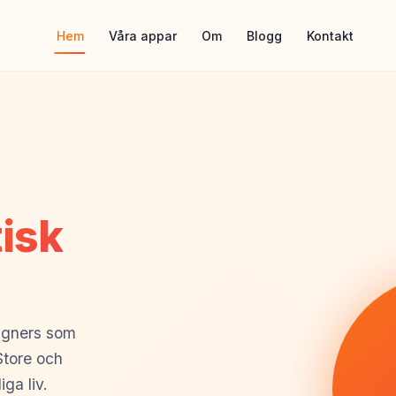
Hem
Våra appar
Om
Blogg
Kontakt
isk
signers som
Store och
ga liv.