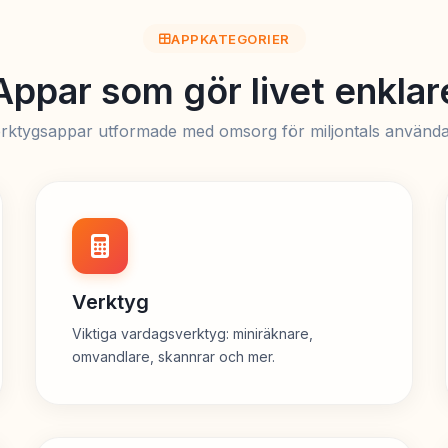
APPKATEGORIER
Appar som gör livet enklar
rktygsappar utformade med omsorg för miljontals använd
Verktyg
Viktiga vardagsverktyg: miniräknare,
omvandlare, skannrar och mer.