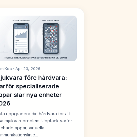
em Koç
· Apr 23, 2026
jukvara före hårdvara:
arför specialiserade
ppar slår nya enheter
026
uta uppgradera din hårdvara för att
sa mjukvaruproblem. Upptäck varför
schade appar, virtuella
mmunikationslinje...