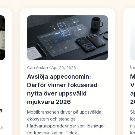
Can Arslan
· Apr 29, 2026
İr
Avslöja appeconomin:
M
Därför vinner fokuserad
V
-
nytta över uppsvälld
a
mjukvara 2026
2
a
Mobilbranschen driver på uppsvällda
Sl
ekosystem och ständiga
lö
hårdvaruuppgraderingar som lösningar
ni
la
för kommunikation. Telek...
ko