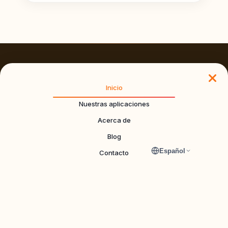
DynApps
Inicio
Creación de increíbles aplicaciones de utilidad para
Nuestras aplicaciones
plataformas móviles.
Acerca de
Blog
Explorar
DynApps
Español
Contacto
Nuestras aplicaciones
Sobre nosotros
Blog
Contacto
Información de contacto