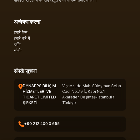
मोबाइल प्लेटफ़ॉर्म के लिए अद्भुत उपयोगी ऐप्स तैयार करना।
अन्वेषण करना
हमारे ऐप्स
हमारे बारे में
ब्लॉग
संपर्क
संपर्क सूचना
DYNAPPS BİLİŞİM
Vişnezade Mah. Süleyman Seba
HİZMETLERİ VE
Cad. No:79 İç Kapı No:1
TİCARET LİMİTED
Akaretler, Beşiktaş-İstanbul /
ŞİRKETİ
Türkiye
+90 212 400 0 655