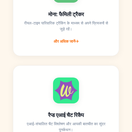
मोना: फैमिली ट्रैकर
रीयल-टाइम पारिवारिक ट्रैकिंग के माध्यम से अपने प्रियजनों से
जुड़े रहें।
और अधिक जानें
रैप्ड एआई चैट रिकैप
एआई-संचालित चैट विश्लेषण और आपकी बातचीत का सुंदर
पुनर्कथन।