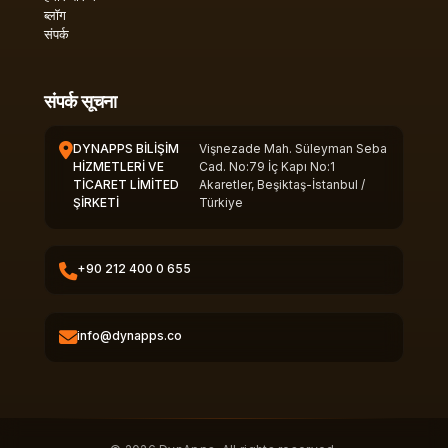
ब्लॉग
संपर्क
संपर्क सूचना
DYNAPPS BİLİŞİM
Vişnezade Mah. Süleyman Seba
HİZMETLERİ VE
Cad. No:79 İç Kapı No:1
TİCARET LİMİTED
Akaretler, Beşiktaş-İstanbul /
ŞİRKETİ
Türkiye
+90 212 400 0 655
info@dynapps.co