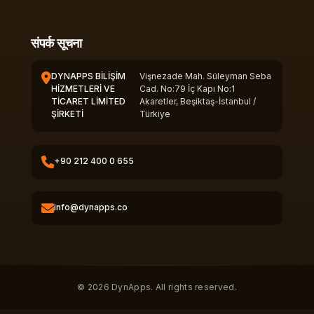
संपर्क सूचना
DYNAPPS BİLİŞİM
Vişnezade Mah. Süleyman Seba
HİZMETLERİ VE
Cad. No:79 İç Kapı No:1
TİCARET LİMİTED
Akaretler, Beşiktaş-İstanbul /
ŞİRKETİ
Türkiye
+90 212 400 0 655
info@dynapps.co
© 2026 DynApps. All rights reserved.