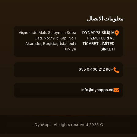
معلومات الاتصال
Vişnezade Mah. Süleyman Seba
DYNAPPS BİLİŞİM
Cad. No:79 İç Kapı No:1
HİZMETLERİ VE
Akaretler, Beşiktaş-İstanbul /
TİCARET LİMİTED
Türkiye
ŞİRKETİ
+90 212 400 0 655
info@dynapps.co
© 2026 DynApps. All rights reserved.