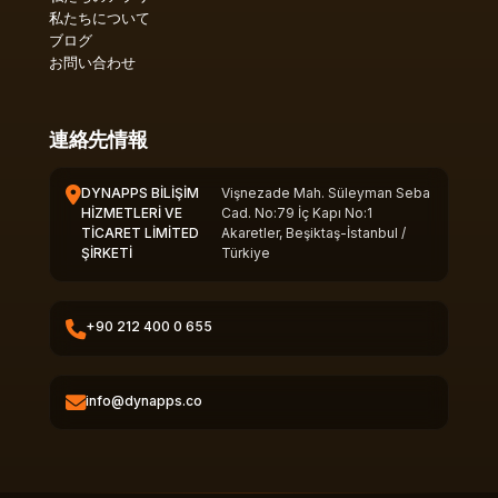
私たちについて
ブログ
お問い合わせ
連絡先情報
DYNAPPS BİLİŞİM
Vişnezade Mah. Süleyman Seba
HİZMETLERİ VE
Cad. No:79 İç Kapı No:1
TİCARET LİMİTED
Akaretler, Beşiktaş-İstanbul /
ŞİRKETİ
Türkiye
+90 212 400 0 655
info@dynapps.co