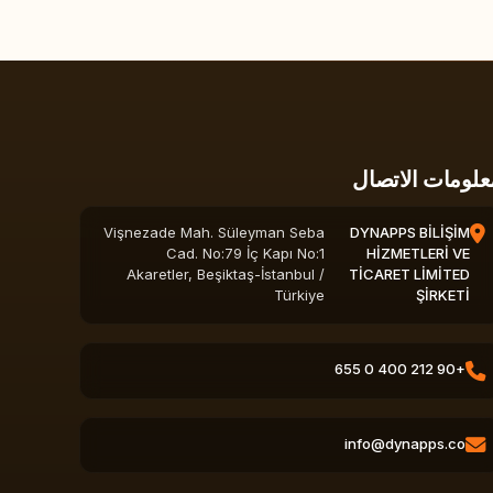
علومات الاتصال
Vişnezade Mah. Süleyman Seba
DYNAPPS BİLİŞİM
Cad. No:79 İç Kapı No:1
HİZMETLERİ VE
Akaretler, Beşiktaş-İstanbul /
TİCARET LİMİTED
Türkiye
ŞİRKETİ
+90 212 400 0 655
info@dynapps.co