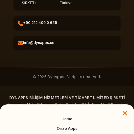
ŞİRKETİ
Türkiye
+90 212 400 0 655
info@dynapps.co
© 2026 DynApps. All rights reserved.
DYNAPPS BİLİŞİM HİZMETLERİ VE TİCARET LİMİTED ŞİRKETİ
Vişnezade Mah. Süleyman Seba Cad. No: 79 İç Kapı No: 1 Beşiktaş/
İstanbul
+90 212 400 0655
·
dynapps.co
Home
Onze Apps