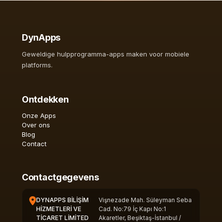
DynApps
Geweldige hulpprogramma-apps maken voor mobiele
platforms.
Ontdekken
Onze Apps
Over ons
Blog
Contact
Contactgegevens
DYNAPPS BİLİŞİM
Vişnezade Mah. Süleyman Seba
HİZMETLERİ VE
Cad. No:79 İç Kapı No:1
TİCARET LİMİTED
Akaretler, Beşiktaş-İstanbul /