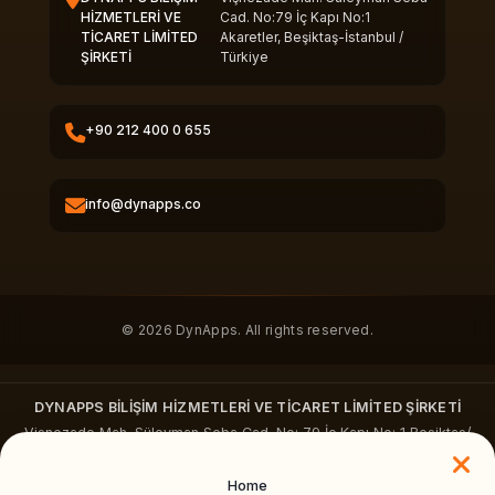
HİZMETLERİ VE
Cad. No:79 İç Kapı No:1
TİCARET LİMİTED
Akaretler, Beşiktaş-İstanbul /
ŞİRKETİ
Türkiye
+90 212 400 0 655
info@dynapps.co
© 2026 DynApps. All rights reserved.
DYNAPPS BİLİŞİM HİZMETLERİ VE TİCARET LİMİTED ŞİRKETİ
Vişnezade Mah. Süleyman Seba Cad. No: 79 İç Kapı No: 1 Beşiktaş/
İstanbul
+90 212 400 0655
·
dynapps.co
Home